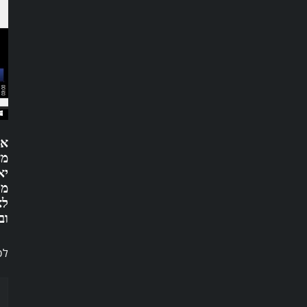
אנ
מא
יא
מתא
וב
לפ