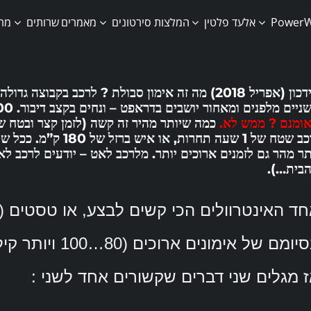
אלעד פלטין
המלצות
סירטונים
מאמרים
שרותים
מרכ
עידכון (אפריל 2018) מה זה אימון סבולת ? לרכב בק
יים מלפנים ומאחור יושבים בדראפט – ונחים בקצב דיבור. 100…120…140 ק”מ ? כמה שיותר הרבה יותר מרשים
ומנם ? ממש לא.
כמה שיותר מהיר זה קשה (לזמן קצר ובטח של
תר מהר גם לזמנים ארוכים יותר. מלרכב לאט – יודעים לרכב ל
בית…).
ד האינטרוולים הכי קשים לבצע, או טסטים (
ומם של אימונים ארוכים (80…100 ויותר קילומטרים).
 מגלים שני דברים שקשורים אחד לשני :