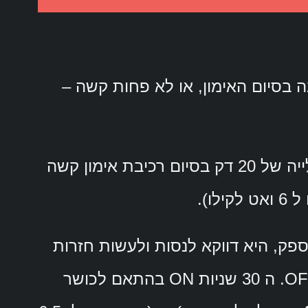
וצה שהייתי מפתיע עם 2K של צובה בסיום האימון, או לא פחות קשה –
בקנדה – פאולו סלדנהה נוהג לבצע כטסט – עלייה של 20 דק בסיום רכיבת אימון קשה
ק, היא דווקא לנסות ולעשות חזרות
ה 30 שניות ON בהתאם לכושר