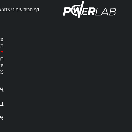
Ski
דף הבית
אימוני PowerWatts
t
conten
השנ
הא
יו
מה
אח
בסי
אז