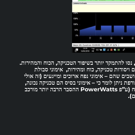
סו להתמקד יותר בשיפור הטכניקה, הכוח והמהירות.
 ויסודות טכניקה, כוח ומהירות,
אימוני סבולת
בים שהם – אימוני נפח ארוכים ומייגעים (זה אולי
ורפת
ניתן לומר כי – אימוני בסיס הם טכניקה נכונה,
לאחריה כוח ובסוף – מהירות. רק עליהם ניתן להעמיס סבולת ונפח (ע”פ PowerWatts ההסבר הרבה יותר מורכב
).