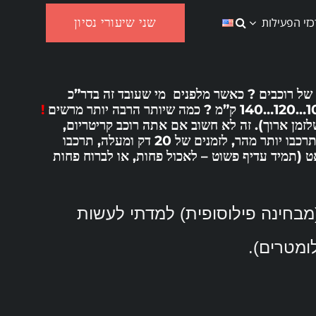
שני שיעורי נסיון
זי הפעילות
בוצה גדולה של רוכבים ? כאשר מלפנים מי שעובד זה בדר”כ
!
זמן ארוך). זה לא חשוב אם אתה רוכב קריטריום,
רוכב שטח של 1 שעה תחרות, או איש ברזל של 180 ק”מ. ככל שתרכבו יותר מהר, לזמנים של 20 דק ומעלה, תרכבו
אט (תמיד עדיף פשוט – לאכול פחות, או לברוח פחות
מבחינה פילוסופית) למדתי לעשות