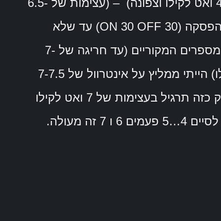
שלכם – 150-170% או במידה והכושר גבוה (4.3 ואט לקילו וצפונה) – (עצימות של 6.5-
7 ואט לקילו). מבצעים את החזרות האלה ללא הפסקה (30 ON 30 OFF) עד שלא
מחזיקים כבר יותר למשך 30 שניות “ON” את המספרים המקוריים (עד חריגה של 7-
9%). במידה וממש חזקים (רוכבי 4.75 ואט לקילו) הייתי ממליץ על אינטרוול של 7-7.5
ואט לקילו. (לדוגמה רוכב פרו טור מסוגל להחזיק כזה תרגיל בעצימות של 7 ואט לקילו
כנראה וגם 30 פעם). אני מציע להתחיל ולנסות לסיים 4…5 פעמים 6 ו 7 זה מעולה.