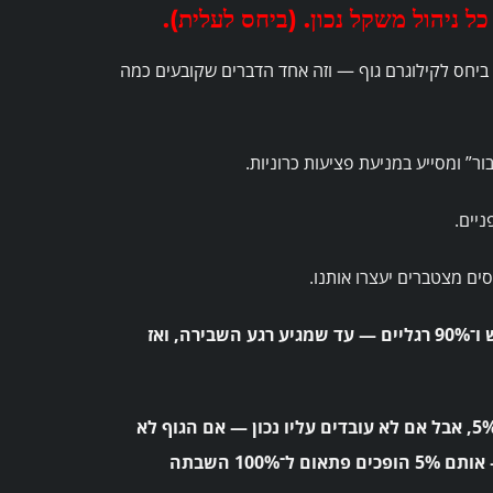
את היכולת האירובית ביחס לקילוגרם גוף — וזה אחד הדברים שקובעים כמה
ר” ומסייע במניעת פציעות כרוניות.
יים.
ים מצטברים יעצרו אותנו.
אבל יש כאן נקודה חשובה יותר: בדומה לאמרה שמרוץ הוא 10% ראש ו־90% רגליים — עד שמגיע רגע השבירה, ואז
כך אפשר להסתכל גם על חדר כוח. אולי הוא משפר ביצועים “רק” ב־5%, אבל אם לא עובדים עליו נכון — אם הגוף לא
מאוזן, אם יש חולשה נסתרת, אם פציעה קטנה מתחילה להתפתח — אותם 5% הופכים פתאום ל־100% השבתה