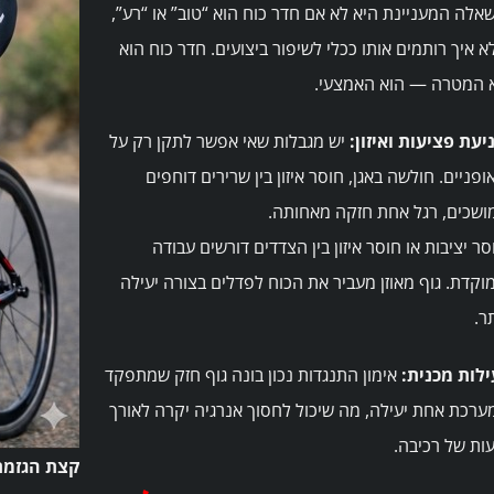
אלה המעניינת היא לא אם חדר כוח הוא “טוב” או “רע”,
א איך רותמים אותו ככלי לשיפור ביצועים. חדר כוח הוא
 המטרה — הוא האמצעי.
יעת פציעות ואיזון:
יש מגבלות שאי אפשר לתקן רק על
ופניים. חולשה באגן, חוסר איזון בין שרירים דוחפים
ושכים, רגל אחת חזקה מאחותה.
סר יציבות או חוסר איזון בין הצדדים דורשים עבודה
וקדת. גוף מאוזן מעביר את הכוח לפדלים בצורה יעילה
תר.
ילות מכנית:
אימון התנגדות נכון בונה גוף חזק שמתפקד
ערכת אחת יעילה, מה שיכול לחסוך אנרגיה יקרה לאורך
ות של רכיבה.
קצת הגזמת