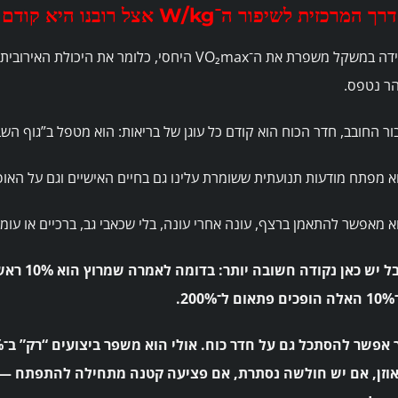
המרכזית לשיפור ה־W/kg אצל רובנו היא קודם כל ניהול משקל נכון. (ביחס לעלית).
ירידה במשקל משפרת את ה־VO₂max היחסי, כלומר 
ר נטפס.
ור החובב, חדר הכוח הוא קודם כל עוגן של בריאות: הוא מטפל ב”גוף השבו
א מפתח מודעות תנועתית ששומרת עלינו גם בחיים האישיים וגם על האופנ
א מאפשר להתאמן ברצף, עונה אחרי עונה, בלי שכאבי גב, ברכיים או עומס
ל־200%.