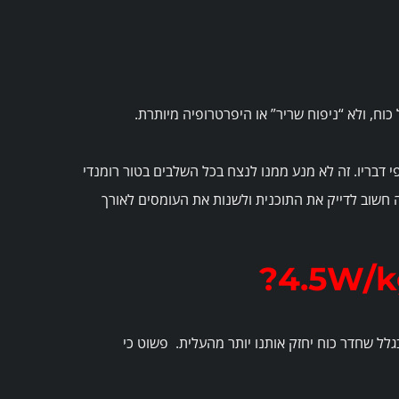
עבודה ספציפית על כוח, ולא “ניפוח שריר” או היפרטרופיה מיותרת.
 דבריו. זה לא מנע ממנו לנצח בכל השלבים בטור רומנדי
חשוב לדייק את התוכנית ולשנות את העומסים לאורך
נציאל השיפור שלנו גבוה יותר ויכול להגיע גם ל־5–10%, לא בגלל שחדר כוח יחזק אותנו יותר מהעלית. פשוט כי