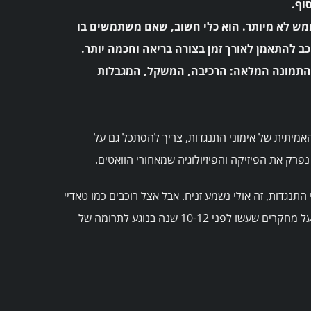
ממש לא מיותר. הוא כלי חשוב, שאם משתמשים בו
כב להתאמן לאורך זמן בצורה בריאה וחכמה יותר.
ך התמונה המלאה: הרכיבה, המשקל, המגבלות
אמיתית של אימוני התנגדות, צריך להסתכל גם על
נפרק את הפיזיקה והפיזיולוגיה שמאחורי הוואטים.
רוכב עלית בעקבות אימוני התנגדות, זה אולי נשמע זניח. אבל אצל רוכבים כמו טאדיי
פוגאצ’אר, האחוזים הבודדים האלה הם עולם ומלואו. (המסמך כאן מתבסס על מחקרים שעשו לפני 10-12 שנה בנוגע לתרומה של