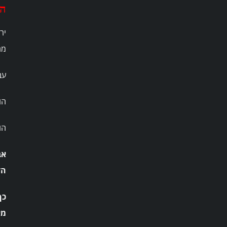
הדרך 
מה
עב
הו
הו
ה־10% האלה הופכים פתאום 