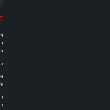
ה
אי
הת
תו
הצ
אם
על
המ
מו