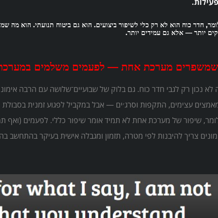
עילות.
ומר, חדר כוח הוא לא רק כלי לשיפור ביצועים. הוא גם ביטוח תנועתי. הוא מה ש
קים יותר — אלא גם עמידים יותר.
משפרים מערכת אחת — לפעמים משלמים במערכת
ה לא נכון רק לגבי חדר כוח. גם בלוק של שבועיים־שלושה עם הרבה אימונ
אמצים עצימים, התקפות וסרג׳ים — אבל במקביל לפגוע זמנית בסבולת ה
ומר, שיפור של מערכת אחת לא תמיד אומר שיפור כללי. לפעמים (ואף תמי
מונים צריך להיבנות לפי מטרה, תזמון ומגבלה אישית בעיקר בהתחשב ב