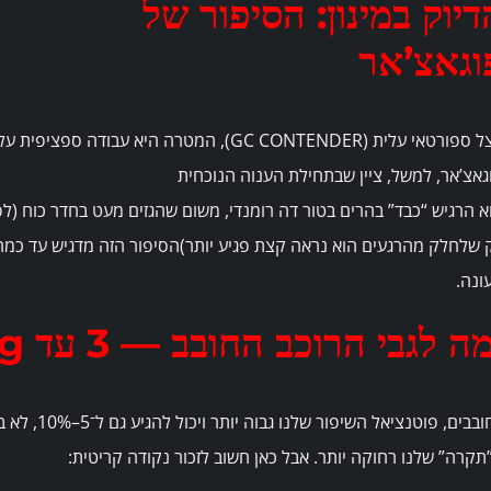
דיוק במינון: הסיפור של
וגאצ’אר
אצל ספורטאי עלית (GC CONTENDER), המטרה היא 
גאצ’אר, למשל, ציין שבתחילת הענוה הנוכחית
א הרגיש “כבד” בהרים בטור דה רומנדי, משום שהגזים מעט בחדר כוח (לפי
 שלחלק מהרגעים הוא נראה קצת פגיע יותר)הסיפור הזה מדגיש עד כמה 
ונה.
ה לגבי הרוכב החובב — 3 עד 4.5W/kg?
כחובבים, פוט
תקרה” שלנו רחוקה יותר. אבל כאן חשוב לזכור נקודה קריטית: