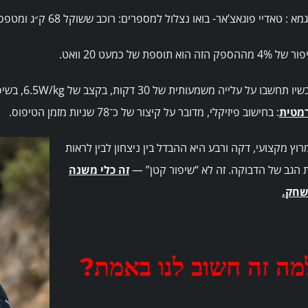
א : טאדיי פוגאצ’אר- בואו נצלול למספרים: רוכב ששוקל 68 ק״ג ומטפס על 7W/kg מייצר בערך 476 וואט (CP20).
4 מההספק הזה הוא תוספת של כמעט 20 וואט.
ו תחשבו על עלייה משמעותית של 30 דקות, בקצב של 6.5W/kg, בשיפוע ממוצע של 7%.
מטית
: בחישוב פיזיקלי, מדובר על קיצור של כ־78 שניות מזמן הטיפוס.
רוץ מקצועי, דקה ורבע היא ההבדל בין ניצחון לבין לראות
 הגב של הדבוקה. זה לא “שיפור קטן” —
זה כלי משנה
חק.
מה זה חשוב לנו באמת?