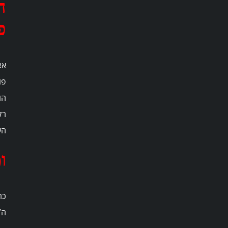
ה
פ
פו
הו
רק
הע
ומ
ה”