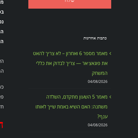
מאת –
בס
נכ
הש
כתבות אחרונות
הא
מאמר מספר 6 ואחרון – לא צריך להאט
הא
את פוגאצ׳אר — צריך לבדוק את כללי
המ
המשחק
04/08/2026
מאמר 5 השעון מתקדם, השלדה
חד
משתנה: האם השיא באמת שייך לאותו
ענף?
ה
04/08/2026