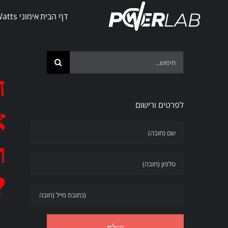
Ski
דף הבית
אימוני PowerWatts
t
conten
Search
ח
for:
לפרטים ורישום
א
?