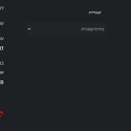
דוגמ
קטגוריות
שיפור של %
קטגוריות
עכשי
דר
במ
את
מש
ל