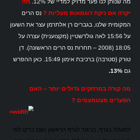
מה שנותן לנו פער מדויק למדיי של 12%.
מה
יקרה אם ניקח דוגמאות מעליות ?
נס הרים
המקומית שלנו, בגברים רן אלתרמן עצר את השעון
על 15:56 לאה גולדשטיין (מקצוענית) עצרה על
18:05 (2008 – תחרות נס הרים הראשונה). דן
טורק (סטרבה) ברכיבת אימון 15:49. כאן ההפרש
גם
13%.
מה קורה במרחקים גדולים יותר – האם
הפערים מצטמצמים ?
למעלה בגרף, בניגוד לגרף הראשון (שם בדקו לפי