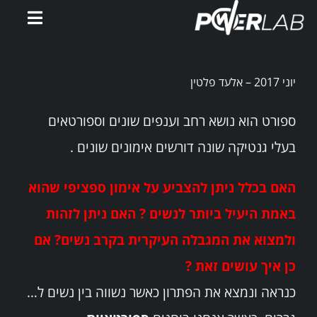
Ski
Toggle
t
gation
conten
דף הבית
יוני 2017 – אלעד פלטין
אימוני PowerWatts
ספורט הוא נושא רחב וענפים שונים וספורטאים
בעלי גנטיקה שונה דורשים אימונים שונים .
אלעד פלטין
האם בכלל ניתן להצביע על אימון ספציפי שהוא
המלצות
באמת היעיל ביותר לנשים ? האם ניתן לזהות
ולמצוא את המגבלה העיקרית בקרב נשים? אם
סירטונים
כן איך עושים זאת ?
כנראה ונמצא את הפתרון כאשר נשווה בין נשים ל…
מאמרים