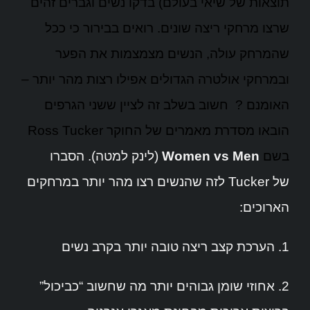
תוצאות של שיאי בעולם) בדקו נשים וגברים זהים
שרצו מרחקי ריצה שונים. רואים בבירור כי ככל
שהמרחק עולה, הנשים מצמצמות את הפער
ובמרחקי אולטרה הגדולים אפילו רצות מהר יותר –
האומנם ? חשוב בשלב זה לציין ששני הגרפים
הובאו מסדרת מאמרים של החוקר Ross Tucker
בשם
Women vs Men
(לינק למטה). הסברו
של Tucker לזה שהנשים רצו מהר יותר במרחקים
הארוכים:
1. הערכת קצב ריצה טובה יותר בקרב נשים
2. אחוזי שומן גבוהים יותר מה שחשוב “כביכול”