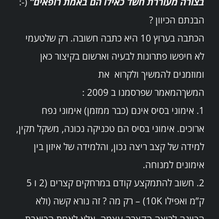
בצורה מעוררת חשד כאילו הם באמת רופאים”
(-:
שרותים
הבנתם הכיוון ?
הכתבה בערוץ 10 היא כתבה חשובה. רק שלטעמי
מרכזי הפעילות
לא חיפשו פתרונות לבעיה וארשום בקיצור כאן
Search
ומוזמנים להמשיך ולקרוא את
for:
המשךהמאמר שפרסמנו ב 2009 :
1. אימוני בסיס אינם (כבר ממזמן) אימוני נפח
ארוכים. אימוני בסיס הם טכניקה נכונה, משקל תקין,
למידה של קצב ריצה נכון, והלמידה של איזון בין
אימונים למנוחה.
2. חשוב להתמקצע קודם במרחקים קצרים (2 ו 5
ק”מ ואפילו 10K) – רק מה ? זה נורא קשה (ולא
הכוונה לריצה הקצרה עצמה, אלא לאמת הכואבת,