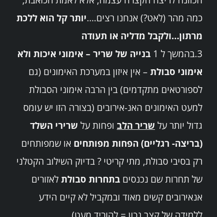
כמה מהר (לאט?) אנחנו רצים….
יותר קל הוא ללכת
מרתון…ולקבל מדליה או תעודה
3.בהמשך ל 1
בנייה של שריר – אימוני איכות ולא
אימוני סבולת
– אין איזון במערכת האימונים (גם
לספורטאים מתקדמים) בין הרבה אימוני הסבולת
למעט האימונים האנ-אירובים (בצורה הזו יש עומס
גדול יותר על
שריר הלב
ופחות על
שרירי השלד
(בריצה- רגליים) הפחות מפותחים
או שמפותחים
רק בסיבי סבולת, מתי קריטי ? בדיוק השילוב הקטלני
של תחרות שם נכנסים
בתחרות סבולת
לאזורים
אנאירובים קשים מאוד ובמקביל לא קיים הידע
ללמידה של קצב נכון = להוריד מעט).