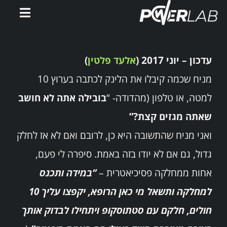
Ski
Toggle
t
gation
conten
דף הבית
עדכון – יוני 2017 (
אלעד פלטין
)
אימוני PowerWatts
מניח שכמה קיבלו את הלינק לכתבה בערוץ 10
למטה, או טלפון (מהדודה- “
בובילה אתה לא חושב
אלעד פלטין
שאתה מגזים קצת?”
ואני מניח שהתשובה היא כן, לרובם ואם לא אז לחלק
המלצות
גדול, גם אם לא יודו בזה באמת. סיפרה לי פעם,
אחות ממחלקה פסיכיאטרית –
“במידה ותכנס
סירטונים
למחלקה ותשאל מי כאן הרופא, יקפצו עליך 10
מאמרים
חולים, חלקם עם סטתוסקופ ויתחילו לבדוק אותך