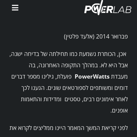
Ski
Toggle
t
gation
conten
דף הבית
פברואר 2014 (אלעד פלטין)
אימוני PowerWatts
אכן, הכותרת נשמעת כמו תחילתה של בדיחה ישנה,
אבל היא לא. במהלך התקופה האחרונה, בה
אלעד פלטין
מעבדת
PowerWatts
פועלת, גילינו מספר דברים
המלצות
דומים ומשותפים לספורטאים שונים. הגענו לכך
לאחר אימונים רבים, טסטים ומדידות והתאמות
סירטונים
אופנים.
מאמרים
לפני קריאת המשך המאמר היינו ממליצים לקרוא את