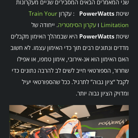
שני המאמרים הבאים המסבירים שניים מעקרונות
שרותים
שיטת
PowerWatts
: עקרון
Train Your
Limitation
ו
עקרון הסימטריה
. ייחודה של
מרכזי הפעילות
שיטת
PowerWatts
היא שבמהלך האימון מקבלים
Search
מדדים ונתונים רבים תוך כדי האימון עצמו. לא חשוב
for:
האם האימון הוא אנ-אירובי, אימון טמפו, או אפילו
שחרור, הספורטאי חייב לשים לב להרבה נתונים כדי
לקבל “ציון גבוה” לתרגיל. ככל שהספורטאי יעיל
ומדויק הציון גבוה יותר.