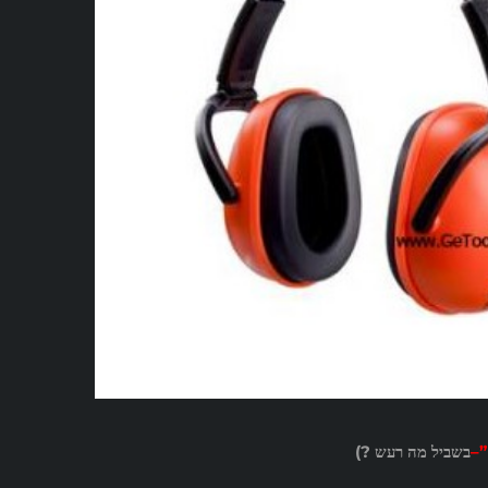
”
–
בשביל מה רעש
?)