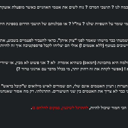
כמה לנו ? תושבי המרכז ? נוח לשים את אטמי האוזניים כאשר מופעלת אזעקת
מי שומר על השפיות שלנו ? צה”ל ? או סבלנותם של תושבי הדרום בספיגת היר
שמעתי כבר מישהו שאמר לפני “צוק איתן”. כדאי להעביר לפעמיים בשבוע, את
ישובים בעוטף (ללא אטמים !) אולי הם יצליחו לקבל פרספקטיבה איך זה לחיות בפר
ולמה היא מתכוונת (חמאס) כשהיא אומרת לא ? אני פשוט לא מבין, או שיורי
 ! (אפשר לקחת את זה רחוק יותר, מי בכלל מדבר עם ארגוני טרור ?)
י כבר לא צריך את האטמים בין שני השיעורים.
התרגלתי
. רק מה
אסור
שאנחנו ב
 הכי חמור שיכול להיות,
להתרגל לשיגעון, במקום להלחם בו
.