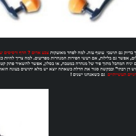
ך בדיוק גם תושבי עוטף עזה.
למה לפחד מאזעקות
צבע אדום ? הדף ורסיסים 
ום, אפשר גם בלילות, אם רעשי חפירות המנהרות מפריעים. למה צריך להיות כא
 יגיח המחבל מתוך פיר של מנהרה במטבח, או בסלון, אפשר להשאיר פתק קטן
וש דן רבתי” ובבקשה סגור את הדלת כשאתה יוצא יש מלא יתושים בעונה הזא
זניים תעשייתיים
גם כשאנחנו ישנים !