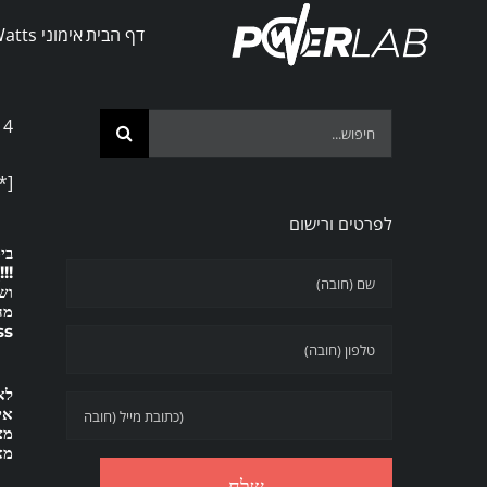
Ski
דף הבית
אימוני PowerWatts
t
conten
Search
10.8.14 אל
for:
[*וא
לפרטים ורישום
בי
וש
מהם
s)
לא
אי
מצ
מא