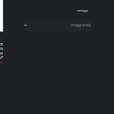
קטגוריות
קטגוריות
וכ
כל
אם
“ג
או