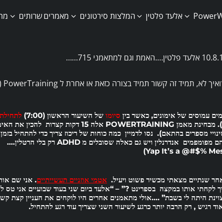
אלעד פלטין
המלצות
סירטונים
מאמרים
שרותים
מרכ
עד פלטין….האמת וגם למתאמני 715……
יך לא, תמיד זה קשור תמיד בצורה כזאת או אחרת ל PowerTraining (-: ] * משפט ששמרתי לציניקנים חסרי הומור וחיים.
מים עמוסים של אימונים, כאשר בין
סיומו
של השיעור הראשון (7:00)
לתחילתו
!!!). מבחינת מאמן POWERTRAINING אלה 15 
ינויי מספרים בהתאם). נסו לדמיין כמה כוחות של
ריכוז
 מפומפמים אנדרנלין ויש גם כאלה שסובלים מ ADHD רק בלי הרטלין….
Yap It’s a @#$% Mes
חר שנתיים מצאתי מכשיר פשוט ויעיל.
אטמי אוזניים תעשייתיים
. אני שם או
ך לקחתי אותו במקצה בספרינט ?” – “אלעד ביום שני בעוד שבועיים אני טס ל
וינת היתה לי בשבת” ….אולי מתאמנים אחרים היו לוקחים את העניין קצת ק
וד רגיש , רק הרבה יותר כרגע לשיעור השני שצריך עוד רגע להתחיל.