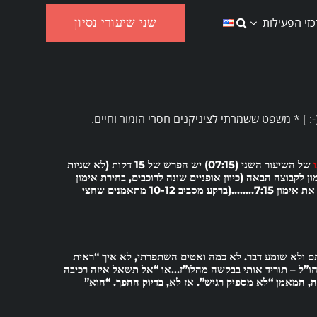
שני שיעורי נסיון
זי הפעילות
של השיעור השני (07:15) יש הפרש של 15 דקות (לא שניות
דקות קצרות להכין את האימון לקבוצה הבאה (כיוון אופניים שונה לרוכבים, בחירת אימון
צריך כדי להתחיל בזמן את אימון 7:15……..(ברקע מסביב 10-12 מתאמנים שחצי
תם ולא שומע דבר. לא כמה ואטים השתפרתי, לא איך “ראית
חו”ל – תוריד אותי בבקשה מהלו”ז…או “אל תשאל איזה רכיבה
שה, המאמן
“לא מספיק רגיש”
. אז לא, בדיוק ההפך. “הוא”