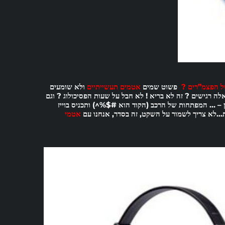
של הפצמ”רים ?
פשוט שמים
אטמים תעשייתיים
ולא שומעים
לה רגישים ? זה לא בריא ! לא חבל על שעות הפסיכולוג ? וגם
 – … המפתחות של הרכב (הקוד הוא #$%^) ותכניס בוייז
ת…לא צריך לשמור על השקט, זה בסדר, אנחנו עם
אטמי