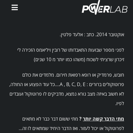
Ski
Toggle
t
gation
conten
דף הבית
אוקטובר 2014. כתב : אלעד פלטין.
אימוני PowerWatts
לפני מספר שבועות התאבדותו של רובין ויליאמס הזכירה לי
זיכרון שרציתי לשכוח (משהו כמו יותר מ 10 שנים)
אלעד פלטין
חובש, פרמדיק או רופא רפואת חירום. מלמדים את כולם
המלצות
פרוטוקולים ברורים : A , B, C, D, E….כל עוד הפצוע או החולה,
לא חשוב באיזה מצב נורא נמצא, מדביקים לו פרוטוקול ועובדים
סירטונים
לפיו.
מתי הדבר קשה יותר
?
מתי ששום דבר כבר לא מתאים
מאמרים
לפרוטוקול או יכול לעזור. ואז הדבר היחיד שמתאים לו זה…