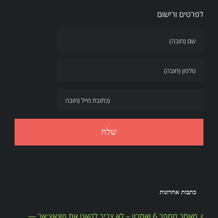
לפרטים ורישום
כתבות אחרונות
מאמר מספר 6 ואחרון – לא צריך להאט את פוגאצ׳אר —