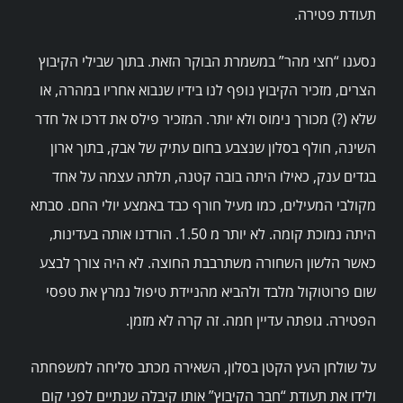
תעודת פטירה.
שרותים
נסענו “חצי מהר” במשמרת הבוקר הזאת. בתוך שבילי הקיבוץ
מרכזי הפעילות
הצרים, מזכיר הקיבוץ נופף לנו בידיו שנבוא אחריו במהרה, או
שלא (?) מכורך נימוס ולא יותר. המזכיר פילס את דרכו אל חדר
Search
השינה, חולף בסלון שנצבע בחום עתיק של אבק, בתוך ארון
for:
בגדים ענק, כאילו היתה בובה קטנה, תלתה עצמה על אחד
מקולבי המעילים, כמו מעיל חורף כבד באמצע יולי החם. סבתא
היתה נמוכת קומה. לא יותר מ 1.50. הורדנו אותה בעדינות,
כאשר הלשון השחורה משתרבבת החוצה. לא היה צורך לבצע
שום פרוטוקול מלבד ולהביא מהניידת טיפול נמרץ את טפסי
הפטירה. גופתה עדיין חמה. זה קרה לא מזמן.
על שולחן העץ הקטן בסלון, השאירה מכתב סליחה למשפחתה
ולידו את תעודת “חבר הקיבוץ” אותו קיבלה שנתיים לפני קום