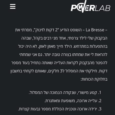
Ski
Toggle
t
gation
conten
דף הבית
– La Bresse – השופט הודיע “2 דקות לזינוק”, מסרתי את
אימוני PowerWatts
הבקבוק שלי לילד צרפתי, אחד מני רבים בקהל, שבהה
בהתפעלות במתרחש. הילד חייך מאוזן לאוזן, לא היה יכול
להראות לי את שמחתו בצורה טובה יותר. גם אני שמחתי
אלעד פלטין
להפטר מהבקבוק לקראת העלייה שאותה נתחיל בעוד מספר
דקות. חילקתי את המסלול ל3 חלקים, שאותם לקחתי בחשבון
המלצות
בחלוקת הכוחות:
סירטונים
קטע מישורי, שנקודה הנמוכה של המסלול.
עלייה ארוכה, משופעת ומאתגרת.
מאמרים
ירידה ארוכה וטכנית הכוללת מספר גבעות קצרות.