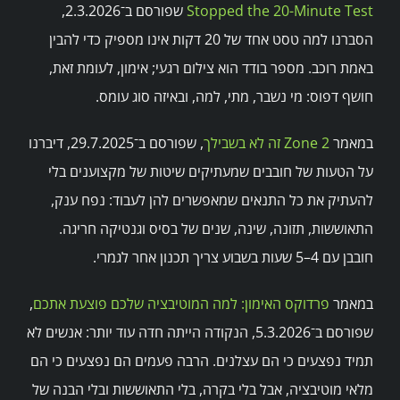
Stopped the 20-Minute Test
שפורסם ב־2.3.2026,
הסברנו למה טסט אחד של 20 דקות אינו מספיק כדי להבין
באמת רוכב. מספר בודד הוא צילום רגעי; אימון, לעומת זאת,
חושף דפוס: מי נשבר, מתי, למה, ובאיזה סוג עומס.
במאמר
Zone 2 זה לא בשבילך
, שפורסם ב־29.7.2025, דיברנו
על הטעות של חובבים שמעתיקים שיטות של מקצוענים בלי
להעתיק את כל התנאים שמאפשרים להן לעבוד: נפח ענק,
התאוששות, תזונה, שינה, שנים של בסיס וגנטיקה חריגה.
חובבן עם 4–5 שעות בשבוע צריך תכנון אחר לגמרי.
במאמר
פרדוקס האימון: למה המוטיבציה שלכם פוצעת אתכם
,
שפורסם ב־5.3.2026, הנקודה הייתה חדה עוד יותר: אנשים לא
תמיד נפצעים כי הם עצלנים. הרבה פעמים הם נפצעים כי הם
מלאי מוטיבציה, אבל בלי בקרה, בלי התאוששות ובלי הבנה של