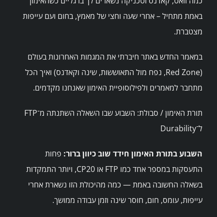
כמה וואט, קאדנס וטכניקה נשארים לך ברגליים כשהאימון
באמת מתחיל – אחרי שעה וחצי של מאמץ, בחום ועם עייפות
מצטברת.
במאמר החדש באתר חיברתי את המגמות האחרונות בעולם
(Red Zone, נפח מול התאוששות, שינה וקאדנס) ואיך הכל
מתחבר למאמרים ולפילוסופיית האימון שאנחנו מקדמים.
תורת האימון / סבולת: השבוע שבו השאלה השתנתה מ־FTP
ל־Durability
השבוע בתורת האימון חידד שוב כיוון ברור:
פחות
התעסקות במספר אחד כמו FTP או CP20, ויותר התמקדות
בשאלה החשובה באמת — כמה מהיכולת הזו נשארת אחרי
עייפות, עומס, חום, חוסר שינה וזמן עבודה ממושך.