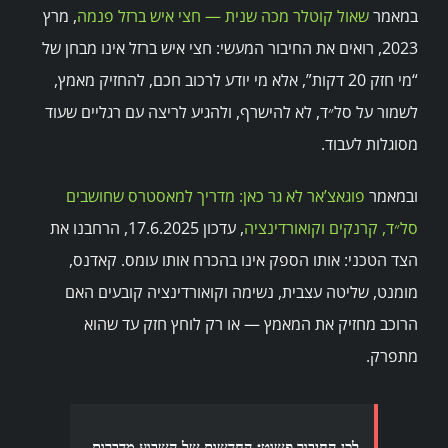
במאמר
שאול קוטלר מכה שנית — חצי איש ברזל פנמה
, מרץ
2023, רואים את החיבור המעשי: חצי איש ברזל אינו מבחן של
“מי חזק 20 דקות”, אלא מי יודע לרכוב חכם, להחזיק מאמץ,
לשמור על סל״ד, לא להישרף, ולהגיע לריצה עם רגליים שעוד
מסוגלות לעבוד.
ובמאמר
פוגאצ’אר לא גר כאן: מדריך למאסטרס שחושבים
סל״ד, קרנקים וקואורדינציה
, עדכון 17.6.2025, הרחבנו את
הצד הטכני: אותו הספק אינו בהכרח אותו עומס. קאדנס,
מומנט, שליטה עצבית, נשימה וקואורדינציה קובעים האם
הרוכב מחזיק את המאמץ — או רק לוחץ חזק עד שהוא
מתפרק.
לכן החיבור פשוט:
החדשות של השבוע מדברות