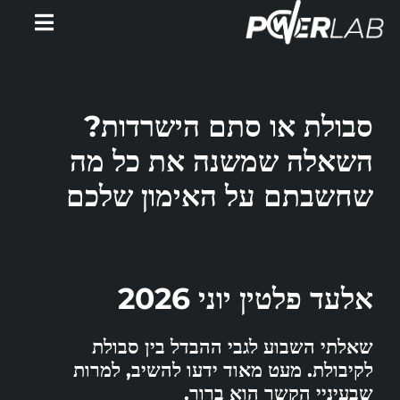
Ski
Toggle
t
gation
conten
דף הבית
סבולת או סתם הישרדות?
אימוני PowerWatts
השאלה שמשנה את כל מה
שחשבתם על האימון שלכם
אלעד פלטין
המלצות
אלעד פלטין יוני 2026
סירטונים
שאלתי השבוע לגבי ההבדל בין סבולת
מאמרים
לקיבולת. מעט מאוד ידעו להשיב, למרות
שבעיניי הקשר הוא ברור.