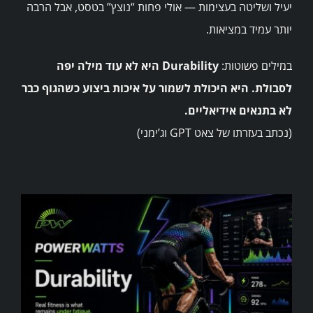
יעיל ושליטה בעצימות — אולי פחות “נוצץ” בטסט, אבל הרבה
יותר עמיד במציאות.
במילים פשוטות:
Durability היא לא עוד מילה יפה
לסבולת. היא היכולת לשמור על איכות ביצוע כשהגוף כבר
לא בתנאים אידיאליים.
(נכתב בעזרתו של צאט GPT וג’ימני)