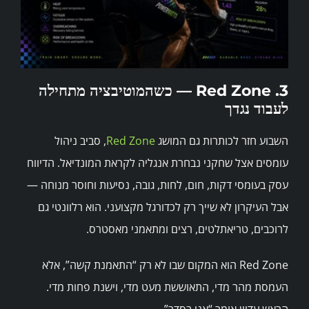
3. Red Zone — כשהמוטיבציה מתחילה
לעבוד נגדך
השבוע חזר לכותרות גם המושג
Red Zone
, סביב ניהול
עומסים אצל שחקני נבחרת אנגליה לקראת המונדיאל. הדיווח
עסק בעומסי דקות, חום, לחות, גובה, נסיעות וחוסר מנוחה —
אבל העיקרון לא שייך רק לכדורגל מקצועני. הוא רלוונטי גם
לרוכבים, טריאתלטים, רצים ומתאמני מאסטרס.
Red Zone הוא המקום שבו לא רק “התאמנת קשה”, אלא
העמסת מהר מדי, התאוששת מעט מדי, וישנת פחות מדי.
הראש עדיין אומר “אני בסדר”,