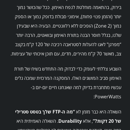
בירוק, בהתאמה מוחלטת לנפח האימון. ככל שהכושר נמוך
יותר (והזמן פנוי פחות), אימוני סבולת בדופק נמוך או הספק
נמוך (Zone 2) הופכים ללא רלוונטיים. הבעיה היא שבעידן
שלנו, בגלל חוסר הבנה בתורת האימון ובוואטים, הרבה יותר
“מפרגן” לאגו להעלות לסטראבה רכיבה של 120 ק”מ בקצב
צב, מאשר 70 ק”מ מהירים, חדים, עם תוכן איכותי של עצימות.
השבוע צללתי לעומק כדי לבדוק מה התחדש בשיח של תורת
האימון סביב המושגים האלו. המסקנה המרכזית שמכה גלים
עכשיו מתחברת בדיוק למה שאנחנו חיים יום-יום ב-
PowerWatts:
השאלה היא כבר מזמן לא
“מה ה-FTP שלך בטסט סטרילי
של 20 דקות?”
, אלא
Durability
. השאלה האמיתית היא