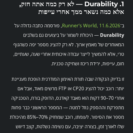
1. Durability — לא רק כמה אתה חזק,
אלא כמה נשאר ממך אחרי עייפות
ב־
Runner’s World, 11.6.2026
, פורסמה כתבה גדולה על
Durability
— היכולת לשמור על ביצועים גם בשלבים
המאוחרים של מאמץ ארוך. לא רק להציג מספר יפה כשהגוף
טרי, אלא להמשיך לייצר עבודה איכותית אחרי שעה, שעתיים,
חום, עייפות, ירידת ריכוז ושחיקה טכנית.
זו בדיוק הנקודה שבה תורת האימון המודרנית הופכת מעניינת
יותר: רוכב יכול להציג CP20 או FTP מרשים מאוד, אבל אם
אחרי 70–90 דקות הוא מאבד קאדנס, הדופק בורח, הטכניקה
מתפרקת וההספק נוזל למטה — המספר הראשוני כבר פחות
מספר את הסיפור. לעומתו, רוכב שמחזיק 70%–85% מהיכולת
שלו לאורך זמן, בצורה יציבה, עם נשימה נשלטת, קצב דיווש