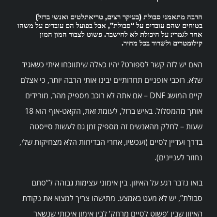
שרותים
הרבה מתאמני סבולת (בעיקר רצים, טריאתלטים ואנשי ברזל)
בטוחים שהם עובדים על “סבולת”, אבל בפועל הם עובדים על משהו
אחר לגמרי: על היכולת לא להישבר. פשוט לצבור המון המון
קילומטרים ולשרוד בכל מחיר.
מרכזי הפעילות
האם יש לזה קשר לספורט? יהיו כאלה שיתווכחו איתי כשאגיד
Search
שלא. רוכבי אופניים תחרותיים יבינו אותי הרבה יותר, כי אצלם
for:
קיים המושג DNF – אם אתה לא רוכב מספיק מהר, מורידים
אותך מהמסלול. באיש ברזל, לעומת זאת, הקאט-אוף הוא 18
שעות – לחלק מהאנשים זה מספיק זמן גם לעשות סייסטה
בדרך ועדיין לסיים (ועכשיו, אחרי הבדיחות הלא מצחיקות שלי,
נחזור לעניינים).
בואו נדבר רגע על האיזון. בין אימוני עצימות גבוהה ל”סתם
סבולת”, יש לא מעט באמצע. מתישהו צריך למצוא את נקודת
האיזון שבין ‘פשוט לסיים מרחק’ לבין אימון איכותי שנשאר