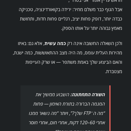
אבל הגוף כבר משלם מחיר: ירידה בקואורדינציה, טכניקה
כבדה יותר, דופק פחות יציב, רגליים פחות חדות, ותחושת
מאמץ גבוהה יותר על אותו הספק.
ולכן השאלה החשובה אינה רק
כמה עשית
, אלא גם: באיזו
מהירות העלית עומס, מה היה מצב ההתאוששות, כמה ישנת,
והאם הביצוע שלך באמת משתפר — או שרק העייפות
מצטברת.
השורה התחתונה:
השבוע ממשיך את
המגמה הברורה בתורת האימון — פחות
“מה ה־FTP שלך?”, ויותר “מה נשאר ממנו
אחרי 60–120 דקות, אחרי חום, אחרי חוסר