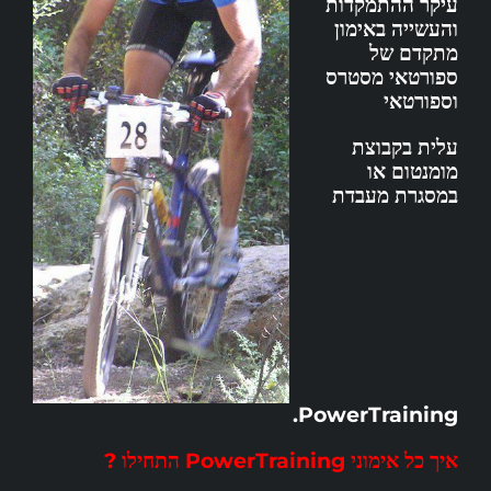
עיקר ההתמקדות
והעשייה באימון
מתקדם של
ספורטאי מסטרס
וספורטאי
עלית בקבוצת
מומנטום או
במסגרת מעבדת
PowerTraining.
איך כל אימוני PowerTraining התחילו ?