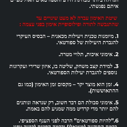
איתם נפגשתי.
שיטת האימון עברה לא מעט שינויים עד
שהתגבשה
לתורה ופילוסופיית אימון בפני עצמה :
1. מיומנות טכנית ויעילות מכאנית – הבסיס העיקרי
להגברת היעילות של ספורטאי.
2. אימוני איכות, תלויי מטרה.
3. למידת קצב משחק, שליטה בו, איזון שרירי ועקרונות
נוספים להגברת יעילות הספורטאי.
4. זמן הוא מוצר יקר – מקסום זמן האימון (כמו גם
ההתאוששות).
5. אימוני סבולת הם דבר חשוב, רק שנראה ונותנים
להם יותר מדי קרדיט ממה שמגיע להם באמת.
6.”להיות ספורטאים” הרבה לפני הענף הספציפי.
ברמת התודעה (מנטאלי) וברמה הפיזית (כושר גופני