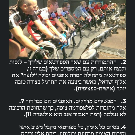
2. ההתמודדות עם שאר הספורטאים שלידך – לנסות
ולנצח אותם, רק עם המספרים שלך (בצורה זו,
ספורטאית מתחילה
חסרת אופניים
יכולה “לנצח” את
אלוף ישראל, כאשר ביצעה את התרגיל בצורה טובה
יותר (אישית-ספציפית).
3. המכשירים מדויקים. האופניים הם כבר דור 7.
אלה מחוברות לפלטפורמה ציפה, כך שתחושת הרכיבה
לא נעלמת (רמת האבזור אגב היא אולטגרה 11).
4. בסיום כל אימון, כל ספורטאי מקבל משוב אישי
וסיכום האימון מבחינת יכולותיו, ביחס אליו וביחס