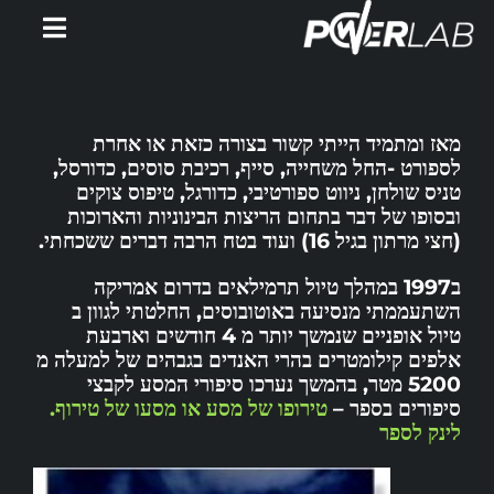
Ski
Toggle
t
gation
conten
דף הבית
מאז ומתמיד הייתי קשור בצורה כזאת או אחרת
אימוני PowerWatts
לספורט -החל משחייה, סייף, רכיבת סוסים, כדורסל,
טניס שולחן, ניווט ספורטיבי, כדורגל, טיפוס צוקים
ובסופו של דבר בתחום הריצות הבינוניות והארוכות
אלעד פלטין
(חצי מרתון בגיל 16) ועוד בטח הרבה דברים ששכחתי.
ב1997 במהלך טיול תרמילאים בדרום אמריקה
המלצות
השתעממתי מנסיעה באוטובוסים, החלטתי לגוון ב
טיול אופניים שנמשך יותר מ 4 חודשים וארבעת
אלפים קילומטרים בהרי האנדים בגבהים של למעלה מ
סירטונים
5200 מטר, בהמשך נערכו סיפורי המסע לקבצי
סיפורים בספר –
טירופו של מסע או מסעו של טירוף.
לינק לספר
מאמרים