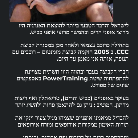
לישראל והדבר הטבעי ביותר להוצאת האנרגיה היו
מרוצי אופני הרים ובהמשך מרוצי אופני כביש.
בתחילה כרוכב עצמאי ולאחר מכן במסגרת קבוצת
CCC. ב 2005 הוקמה קבוצת מומנטום – רוכבים עם
תנופה, אותה אני מאמן עד היום.
חברי הקבוצה בעבר ובהווה היוו תשתית מצויינת
להתפתחות שיטת PowerTraining באספקטים
שונים של ספורט.
בעיקר באופניים (כביש והרים), טריאתלון ואף ריצות
מרתון. המוטיב : ניתן גם להתאמן פחות ולהשיג יותר
להבדיל ממאמני אופניים שצמחו מגיל צעיר וינקו את
תורות האימון ממקורות אירופאים ומזרח אירופאים
ומתבססים רבות על רכיבות נפח ארוכות, נכנסתי