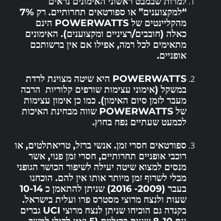
למרות שבמבט ראשוני האימונים נראים
“למקצוענים” או ספורטאים תחרותיים. רק 7%
מהקליינטים של POWERWATTS הינם
כאלה (חובבים/רציניים ומקצוענים). האימונים
מתאימים לכל רמה, אפילו אם אין ברשותכם
אופניים.
POWERWATTS היא שיטה מצוינת לרדת
במשקל (אימוני עצימות שורפים קלוריות הרבה
מעבר לזמן סיום האימון). כמו כן אימון עצימות
של POWERWATTS שווה מבחינת האיכות
לכמעט שעתיים נפח בחוץ.
ספורטאים חסרי זמן. אנשי ברזל, טריאתלטים, או
רוכבי אופניים תחרותיים, חסרי זמן פנוי, אשר
מנסים למצוא שיטה יעילה לשיפור הכושר הגופני
מבלי לשרוף זמן מיותר אותו אין להם. הוכחנו
בעבר (2009- 2016) שניתן להתאמן כ 10-14
שעות ולנצח מרוצי מסטרס פרו ועלית בישראל.
בקנדה גם הוכיחו שניתן לנצח מרוצי UCI גברים