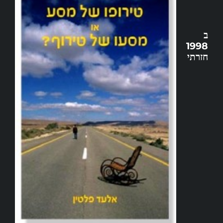
שרותים
ב
1998
מרכזי הפעילות
חזרתי
Search
for: