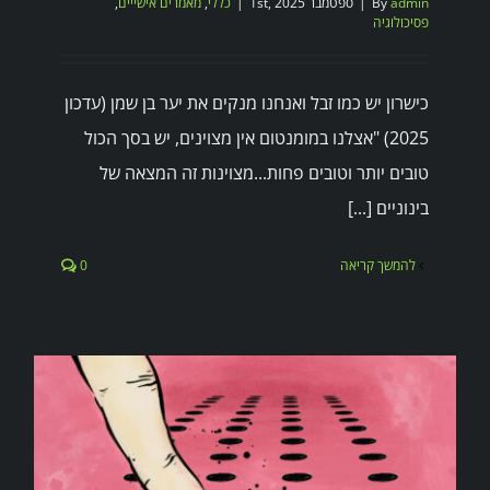
admin
By
|
ספטמבר 1st, 2025
|
כללי
,
מאמרים אישייים
,
פסיכולוגיה
כישרון יש כמו זבל ואנחנו מנקים את יער בן שמן (עדכון
2025) "אצלנו במומנטום אין מצוינים, יש בסך הכול
טובים יותר וטובים פחות...מצוינות זה המצאה של
בינוניים [...]
להמשך קריאה
0