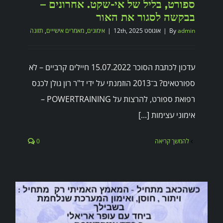
ספורט, בליל של אי-שקט. אחרונים –
בבקשה לסגור את האור
admin
By
|
אוגוסט 12th, 2025
|
אימונים
,
מאמרים אישייים
,
תזונה
עדכון לכתבת הסוכר 15.07.2022 חיילים קרביים – לא
ספורטאים? ב־2013 הוזמנתי על ידי ד"ר רון גולן לכנס
רפואת ספורט, להרצות על POWERTRAINING –
אימוני עצימות [...]
להמשך קריאה
0