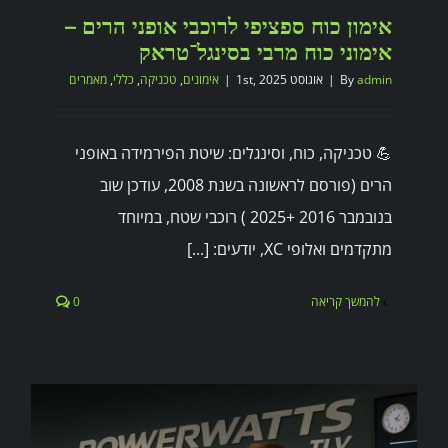
אימון כוח ספציפי לרוכבי אופני הרים –
אימוני כוח מרבי בסינגל־טראק
admin
By
|
אוגוסט 1st, 2025
|
אימונים
,
טכניקה
,
כללי
,
מאמרים
💪 טכניקה, כוח, וסינגלים: שיטת הפירמידה באופני
הרים (פורסם לראשונה בשנת 2008, עודכן שוב
בנובמבר 2016 +2025 ) רוכבי שטח, במיוחד
מתקדמים ואלופי XC, יודעים: [...]
להמשך קריאה
0