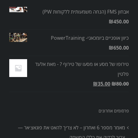
אבחון FMS (הנחה משמעותית ללקוחות PW)
₪
450.00
כיוון אופניים ביומכאני- PowerTraining
₪
650.00
טירופו של מסע או מסעו של טירוף ? - מאת אלעד
פלטין
₪
35.00
₪
80.00
פרסומים אחרונים
מאמר מספר 6 ואחרון – לא צריך להאט את פוגאצ׳אר —
צריך לבדוק את כללי המשחק