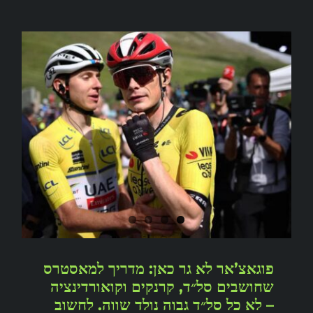
פוגאצ’אר לא גר כאן: מדריך למאסטרס
שחושבים סל״ד, קרנקים וקואורדינציה
– לא כל סל״ד גבוה נולד שווה. לחשוב