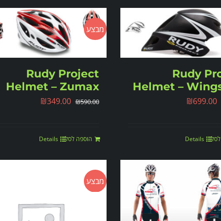
מבצע
Rudy Project
Rudy Pro
Helmet – Zumax
Helmet – Wing
₪
349.00
₪
699.00
₪
590.00
לסל
Details
הוספה לסל
Details
מבצע