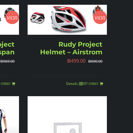
מבצע
מבצע
ject
Rudy Project
span
Helmet – Airstrom
₪
499.00
₪
969.00
₪
690.00
הוספה לסל
Details
הוספה 