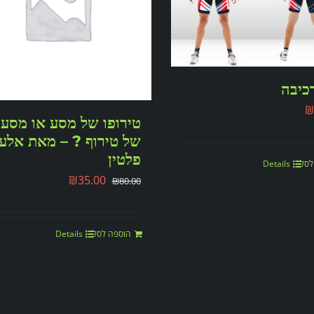
כיבה
₪
טירופו של מסע או מסעו
של טירוף ? – מאת אלע
פלטין
לסל
Details
₪
35.00
₪
80.00
הוספה לסל
Details