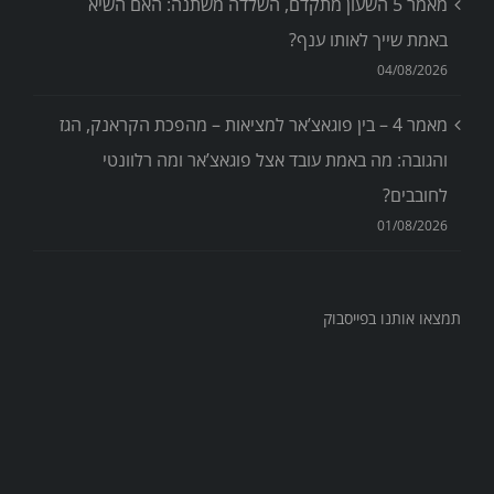
מאמר 5 השעון מתקדם, השלדה משתנה: האם השיא
באמת שייך לאותו ענף?
04/08/2026
מאמר 4 – בין פוגאצ’אר למציאות – מהפכת הקראנק, הגז
והגובה: מה באמת עובד אצל פוגאצ’אר ומה רלוונטי
לחובבים?
01/08/2026
תמצאו אותנו בפייסבוק