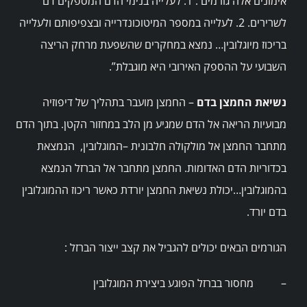
אימונים אלה גורמים : 1. לעלייה בנימי הדם המספקים דם
לשרירים. 2. לעלייה במספר המיטוכונדרייה ובצפיפותם ולעלייה
בריכוז מיוגלובין… נמצא במחקרים שהשפעת מרחק הריצה
השבועי על ההספק האירובי היא מוגבלת”.
נשיאת החמצן בדם
– החמצן מועבר בתהליך של דיפוזיה
מבועיות הריאה אל הדם שמגיע מן הלב במחזור הקטן. בתוך הדם
מתחבר החמצן אל מולקולה חלבונית –המוגלובין, הנמצאת
בכדוריות הדם האדומות. החמצן מתחבר אל הברזל הנמצא
בהמוגלובין…יכולת נשיאת החמצן יורדת כאשר ריכוז ההמוגלובין
בדם יורד.
הגורמים הבאים יכולים להגביל את קצב ייצור הברזל :
– מחסור בברזל הפוגע ביצירת המוגלובין