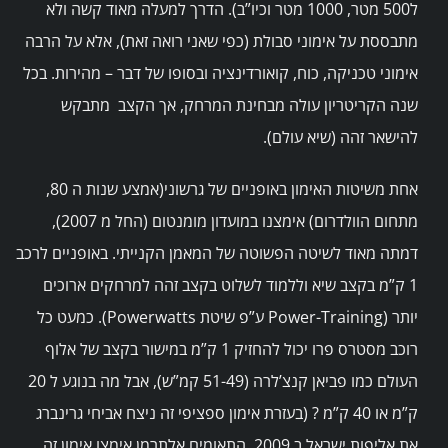
ל500 מטר, 1000 מטר וכיו”ב). הדרך למעלה מאוד קשה ולא
מתבססת על אימוני סבולת (כפי שאני רואה זאת), אלא על הרבה
אימוני טכניקה, כוח, קואורדינציה ובסופו של דבר – מהירות. בכל
שנה הקריטריון עולה מבחינת המרחק, אך הקצב מתבקש
להישאר זהה (שיא עולם).
אחת משיטות האימון באופניים של גרשוני(אמצע שנות ה 80,
מתחום הוולדרום) אימצנו במועדון מומנטום (החל מ 2007),
דמתה מאוד לשיטה הפשוטה של המאמן הקנייתי. באופניים לרכב
1 ק”מ בקצב שיא וללמוד לשלוט בקצב זהה למרחקים ארוכים
יותר (Power-Training ע”פ שיטת Powerwatts). כמעט כל
רוכב מסטרס פרו יכול להחזיק 1 ק”מ במישור בקצב של אלוף
העולם כמו פביאן קנצ’לרה (51-49 קמ”ש), אבל מה בנוגע ל 20
ק”מ או 40 ק”מ ? (בעזרת אימון ספציפי זה ניצח אביחי גרינברג
את אליפות ישראל ב 2009, התאומים אלתרמן אימצו אימון זה