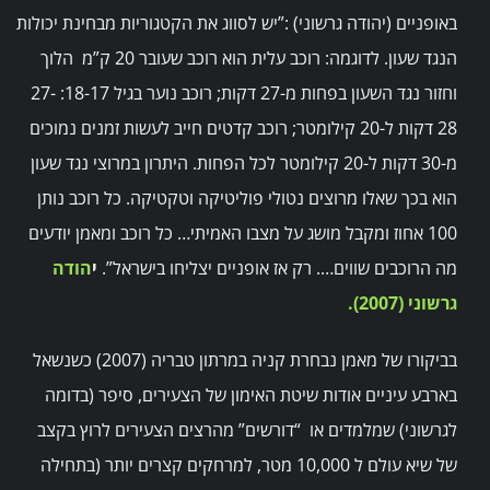
באופניים (יהודה גרשוני) :”יש לסווג את הקטגוריות מבחינת יכולות
הנגד שעון. לדוגמה: רוכב עלית הוא רוכב שעובר 20 ק”מ הלוך
וחזור נגד השעון בפחות מ-27 דקות; רוכב נוער בגיל 18-17: 27-
28 דקות ל-20 קילומטר; רוכב קדטים חייב לעשות זמנים נמוכים
מ-30 דקות ל-20 קילומטר לכל הפחות. היתרון במרוצי נגד שעון
הוא בכך שאלו מרוצים נטולי פוליטיקה וטקטיקה. כל רוכב נותן
100 אחוז ומקבל מושג על מצבו האמיתי… כל רוכב ומאמן יודעים
מה הרוכבים שווים…. רק אז אופניים יצליחו בישראל”.
י
הודה
גרשוני (2007).
בביקורו של מאמן נבחרת קניה במרתון טבריה (2007) כשנשאל
בארבע עיניים אודות שיטת האימון של הצעירים, סיפר (בדומה
לגרשוני) שמלמדים או “דורשים” מהרצים הצעירים לרוץ בקצב
של שיא עולם ל 10,000 מטר, למרחקים קצרים יותר (בתחילה