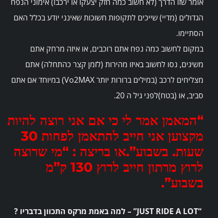
אומר שזו הדרך (לא חשוב כמה חזק יצעקו או ירכבו) אימוני הנפח
הגדולים (מדיי) שייכים לתקופות חשוכות שאינני יודע בכלל האם
הסתיימו.
במקום לחשוב כמה נפח אתם רוכבים, או איזה מרחק אתם
משיגים, נסו לחשוב באיזו מהירות (לזמן קצר כהתחלה) אתם
מצליחים לרכב (במילים ברורות יותר Vo2MAX) במיוחד אם אתם
סביב, או (בטח)לפני גיל ה 20.
“המאמן אמר לי כי אם אני רוצה להיות
מקצוען אני חייב להתאמן לפחות 30
שעות.
בשבוע”.
או בריצה : “מי שרוצה
לרוץ מרתון חייב לרוץ 130 ק”מ
בשבוע”.
“JUST RIDE A LOT” – למה באמת מרקס התכוון בדבריו ?