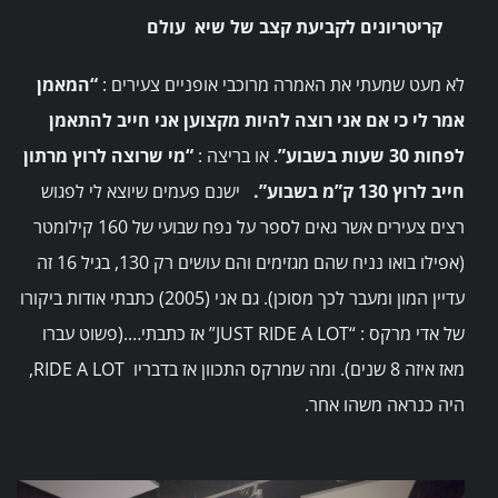
קריטריונים לקביעת קצב של שיא עולם
לא מעט שמעתי את האמרה מרוכבי אופניים צעירים :
“המאמן
אמר לי כי אם אני רוצה להיות מקצוען אני חייב להתאמן
לפחות 30 שעות בשבוע”
. או בריצה :
“מי שרוצה לרוץ מרתון
חייב לרוץ 130 ק”מ בשבוע”.
ישנם פעמים שיוצא לי לפגוש
רצים צעירים אשר גאים לספר על נפח שבועי של 160 קילומטר
(אפילו בואו נניח שהם מגזימים והם עושים רק 130, בגיל 16 זה
עדיין המון ומעבר לכך מסוכן). גם אני (2005) כתבתי אודות ביקורו
של אדי מרקס : “JUST RIDE A LOT” אז כתבתי….(פשוט עברו
מאז איזה 8 שנים). ומה שמרקס התכוון אז בדבריו RIDE A LOT,
היה כנראה משהו אחר.