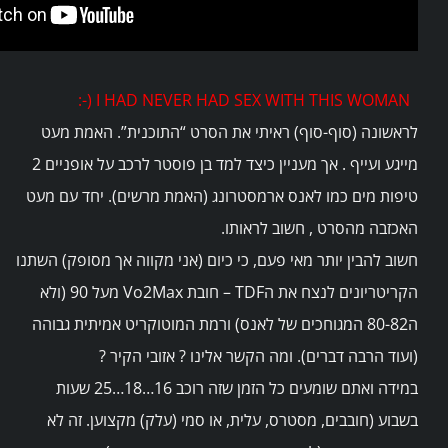
שרותים
מרכזי הפעילות
I HAD NEVER HAD SEX WITH THIS WOMAN (-:
לראשונה (סוף-סוף) ראיתי את הסרט “התוכנית”. האמת מעט
Search
מייגע ועייף . אך מעניין כיצד למד בן פוסטר לרכב על אופניים 2
for:
טיפות מים כמו לאנס ארמסטרונג (האמת מרשים). יחד עם מעט
האכזבה מהסרט , חשוב לראותו.
חשוב להבין יותר מאי פעם, כי כיום (אני מקווה אך מסופק) השתנו
הקריטריונים לנצח את הTDF – חובת Vo2Max מעל 90 (ולא
ה80-82 המגוחכים של לאנס) ורמת המוטוקריט אמיתית גבוהה
(ועוד הרבה דברים). ומה הקשר אלינו ? אזובי הקיר ?
במידה ואתם שומעים כל הזמן שזה רו
כב 16…18…25 שעות
בשבוע (חובבים, מסטרס, עלית, או סמי (עלק) מקצוען. זה לא