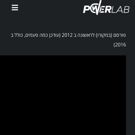
Ski
Toggle
t
gation
conten
דף הבית
פורסם (במקורו) לראשונה ב 2012 (עודכן כמה פעמים, כולל ב
אימוני PowerWatts
2016)
אלעד פלטין
המלצות
סירטונים
מאמרים