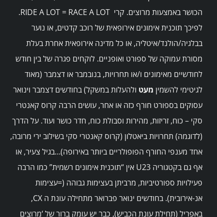
הכושר באמצעות מרוצים. קרי RIDE A LOT = RACE A LOT.
לפיכך תוכנית אימונים אירופאית של רוכב קדטים, או נוער
בבלגיה/הולנד/איטליה, או כל מדינה אירופאית אחרת בעלת
מסורת עמוקה של ספורט ואופניים. לוקחים פגרה של בין חודש
לחודשיים מאימונים ו/או תחרויות, בנובמבר או דצמבר (מאוד
לגיטימי להשמין
מעט
ולהעלות במשקל) בחודשים דצמבר וינואר
עסוקים בספורט חורף כזה או אחר, עושים הרבה קרוס קאנטרי
סקי – כוח, זריזות, מהירות וסבולת כוח, חדר כושר ועוד. על הדרך
(לדוגמה) תחרויות ביאטלון (קרוס קאנטרי סקי בשילוב ירי מרובה,
אחד מענפי החורף הפופולריים ביותר באירופה)…בגיל צעיר, או
אף גם בקטגוריה U23 אין “תוכנית אימונים רשמית” כמו הרבה
פעילויות ספורטיביות, מרביתן בעצימות גבוהה (=עצימות
אנ-אירובית). בחודשים ינואר פברואר מתחילה עונת ה CX,
באפריל (תחילת עונת הכביש), כבר יש עומק ברור של ‘מרוצים