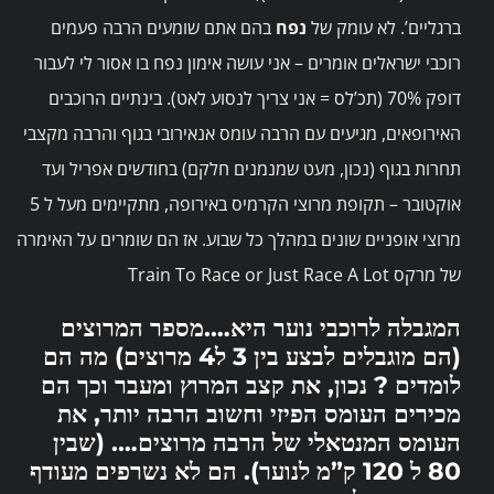
ברגליים’. לא עומק של
נפח
בהם אתם שומעים הרבה פעמים
רוכבי ישראלים אומרים – אני עושה אימון נפח בו אסור לי לעבור
דופק 70% (תכ’לס = אני צריך לנסוע לאט). בינתיים הרוכבים
האירופאים, מגיעים עם הרבה עומס אנאירובי בגוף והרבה מקצבי
תחרות בגוף (נכון, מעט שמנמנים חלקם) בחודשים אפריל ועד
אוקטובר – תקופת מרוצי הקרמיס באירופה, מתקיימים מעל ל 5
מרוצי אופניים שונים במהלך כל שבוע. אז הם שומרים על האימרה
של מרקס Train To Race or Just Race A Lot
המגבלה לרוכבי נוער היא….מספר המרוצים
(הם מוגבלים לבצע בין 3 ל4 מרוצים) מה הם
לומדים ? נכון, את קצב המרוץ ומעבר
וכך הם
מכירים
העומס הפיזי וחשוב הרבה יותר, את
העומס המנטאלי של הרבה מרוצים…. (שבין
80 ל 120 ק”מ לנוער). הם לא נשרפים מעודף