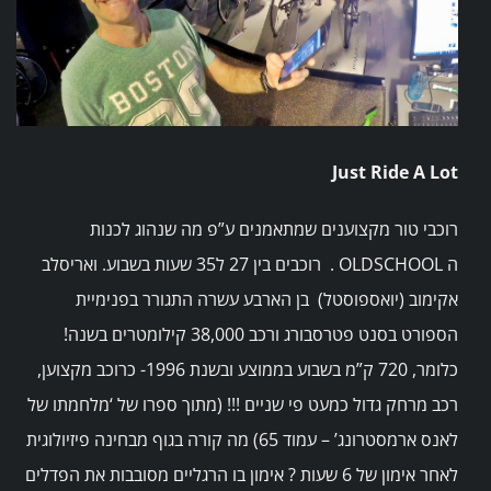
Just Ride A Lot
רוכבי טור מקצוענים שמתאמנים ע”פ מה שנהוג לכנות
ה OLDSCHOOL . רוכבים בין 27 ל35 שעות בשבוע. ואריסלב
אקימוב (יואספוסטל) בן הארבע עשרה התגורר בפנימיית
הספורט בסנט פטרסבורג ורכב 38,000 קילומטרים בשנה!
כלומר, 720 ק”מ בשבוע בממוצע ובשנת 1996- כרוכב מקצוען,
רכב מרחק גדול כמעט פי שניים !!! (מתוך ספרו של ‘מלחמתו של
לאנס ארמסטרונג’ – עמוד 65) מה קורה בגוף מבחינה פיזיולוגית
לאחר אימון של 6 שעות ? אימון בו הרגליים מסובבות את הפדלים