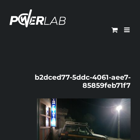
Ski
t
conten
b2dced77-5ddc-4061-aee7-
85859feb71f7