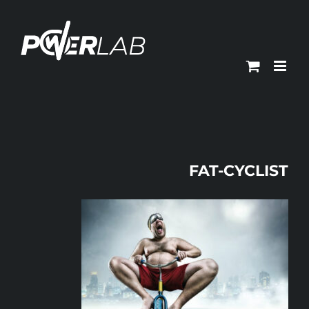
Ski
t
conten
FAT-CYCLIST