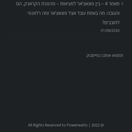
מאמר 4 – בין פוגאצ’אר למציאות – מהפכת הקראנק, הגז
והגובה: מה באמת עובד אצל פוגאצ’אר ומה רלוונטי
לחובבים?
01/08/2026
תמצאו אותנו בפייסבוק
@ All Rights Reserved to Powerwatts | 2022