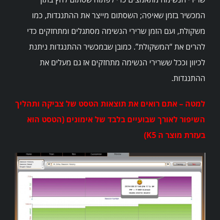
המכשיר בזמן שאיפה; השסתום מייצר את ההתנגדות, כמו
משקולת, ועם הזמן שרירי הנשימה מסתגלים ומתחזקים כדי
להרים את “המשקולת”. כמובן שבמכשיר ההתנגדות ניתנת
לכיוון וככל ששרירי הנשימה מתחזקים אז גם מעלים את
ההתנגדות.
למטה – אתם רואים את תוצאות הטסט של צביקה ותהליך
השיפור לאורך שבועיים בלבד של אימונים (הטסט הוא
בעזרת מוצר ה K5)