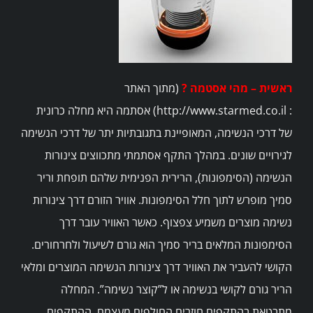
ראשית – מהי אסטמה ?
(מתוך האתר
: http://www.starmed.co.il) אסתמה היא מחלה כרונית
של דרכי הנשימה, המאופיינת בתגובתיות יתר של דרכי הנשימה
לגירויים שונים. במהלך התקף אסתמתי מתכווצים צינורות
הנשימה (הסימפונות), הרירית הפנימית שלהם תופחת וריר
סמיך מופרש לתוך חלל הסימפונות. אוויר הזורם דרך צינורות
נשימה מוצרים משמיע צפצוף. כאשר האוויר עובר דרך
הסימפונות המלאים בריר סמיך הוא גורם לשיעול ולחרחורים.
הקושי להעביר את האוויר דרך צינורות הנשימה המוצרים ומלאי
הריר גורם לקושי בנשימה או ל”קוצר נשימה”. המחלה
מתבטאת בהתקפים חוזרים החולפים מעצמם. ההתקפים