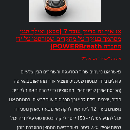
אז איך זה בדיוק עובד ? (מכאן ואילך הנני
מסתמך בעיקר על מחקרים שפורסמו על ידי
החברה POWERBreath)
מה זה “שרירי נשימה”?
כאשר אנו נושמים שריר הסרעפת והשרירים הבין צלעיים
פועלים ביחד כמפוח שמכניס ומוציא אויר מהריאות. בשאיפה
(הכנסת אויר) שרירים אלו מתכווצים כדי להרחיב את חלל בית
החזה, יוצרים ירידת לחץ וכך מכניסים אויר לריאות. במנוחה אנו
נושמים בערך 12 ליטר אויר לדקה אולם בעת מאמץ גופני זה
יכול להגיע אפילו ל- 150 ליטר לדקה ובספורטאי עילית זה יכול
להיות אפילו 220 ליטר. לאור דרישת החמצן המוגברת בזמן