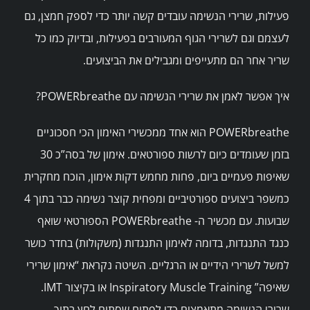
פעילות, שרירי הנשימה עובדים קשה יותר כדי לספק חמצן, גם
לעצמם וגם לשרירי הגוף המעורבים בפעילות, ובדיוק כמו כל
שריר אחר הם מתעייפים ומגבילים את הביצועים.
איך אפשר לאמן את שרירי הנשימה עם POWERbreathe?
POWERbreathe הוא אחד ממכשירי האימון הכי חסכוניים
בזמן שעומדים כיום לרשות ספורטאים. אימון של בסה”כ 30
שאיפות פעמיים ביום, פחות מחמש דקות אימון, הוכח מחקרית
כמשפר ביצועים ספורטיביים ומפחית קוצר נשימה כבר בתוך 4
שבועות. עם מכשיר ה- POWERbreathe הספורטאי שואף
כנגד התנגדות, בדומה לאימון התנגדות (משקולות) בחדר כושר
למשל לשרירי הידיים או הרגליים. השיטה נקראת “אימון שרירי
שאיפה” Inspiratory Muscle Training או בקיצור IMT.
שרירי הנשימה מתאמצים כדי לפתוח שסתום לחץ בתוך