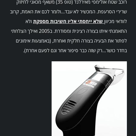
רוכב שטח אולימפי מאירלנד (טופ 35) משאף מכאני לחיזוק
שרותים
שרירי הסרעפת. המכשיר לא עבד…ולומר לכם את האמת, קרוב
לוודאי מכיוון
שלא ייחסתי אליו חשיבות מספקת
ולא
מרכזי הפעילות
התאמנתי איתו בצורה רצינית ומסודרת. ב2005 ואילך הצלחתי
לפתור את הבעיה בצורה חלקית ואחרת, (באמצעות אימונים
Search
בחדר כושר…רק שזה כבר סיפור אחר וגם לפעם אחרת).
for: