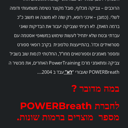
הרוכבים – צביקה מכלוף, סובל מקוצר נשימה משמעותי ודומה
לשלי. (כמובן – אינני רופא, רק שזה לא משנה או חשוב כ”כ
ברמה הזאת). לא רציתי שצביקה יעבור את הבדיקות שאני
עברתי ובטח שלא יתחיל לעשות שימוש במשאפי אסטמה עם
סטרואידים וכדו’. בהתייעצות טלפונית בקרב רופאי ספורט
ומספר מאמנים וספורטאים מחו”ל, החלטתי לנסות שוב בשביל
צביקה ומתאמני מרכז PowerTraining האחרים, את מכשיר ה
POWERBreath שעבורי “
לא”
עבד ב 2004….
במה מדובר ?
לחברת POWERBreath
מספר
מוצרים ברמות שונות.