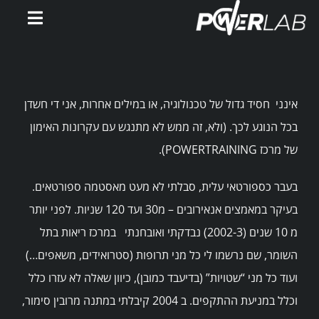
Ski
Toggle
t
gation
conten
דף הבית
אינני חסיד גדול של טכנולוגיה, או במילים אחרות, אני די חשדן
אימוני PowerWatts
בכל הנוגע לכך. (ולא, זה ממש לא מתנגש עם עקרונות האימון
של מרכז POWERTRAINING).
אלעד פלטין
בעבר כספורטאי עלית, סבלתי לא מעט מאסטמה ספורטאים.
המלצות
בעיקר במאמצים אנאירובים – מ30 ועד 120 שניות. לפני יותר
מ 10 שנים (2002-3) נבדקתי ואובחנתי במרכז ריאות בתל
סירטונים
השומר, שם נרשמו לי כל מני תרופות (סטרואידים, משאפים…)
ועוד כל מני “שטויות” (בדיעבד כמובן), כיוון שאלה לא עזרו כלל
מאמרים
וכלל במניעת ההתקפים. ב 2004 קיבלתי במתנה מרובין סימור,