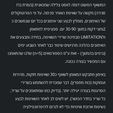
המשאף הפשוט דומה לווסט צלילה שמכאנית (בעזרת ברז
סגירה) מקשה על שאיפת האוויר פנימה. על פי הפרוטוקולים
של האימונים, מומלץ לבצע שני אימונים בכל יום שנמשכים כ
2וחצי דקות במשך 30-90 יום. ספציפית למתאמן
ולLIMITATION מבחינת שרירי השאיפה, במידה ומבצעים את
האימונים כהלכה מרגישים שיפור כבר לאחר כשבוע ימים
(גרפים בהמשך) – זאת ע”פ הספורטאים (n=5) שלנו שהתאמנו
עם המכשיר בצורה נכונה.
באימון מתבקש המאומן לשאוף כ30 שאיפות חזקות, מהירות
ועמוקות (כוח מתפרץ). דבר שמכריח להשתמש בשרירי
הסרעפת בצורה יעילה יותר. (בדיוק כמו שמתאמנים על שריר,
כל שריר בחדר הכושר). יש לשים לב לאחר השאיפות לבצע
נשיפות ארוכת ואיטיות כדי לא לגרום להיפרוונטילציה