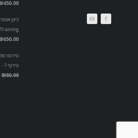
₪
450.00
כיוון אופני
Training
₪
650.00
טירופו של
טירוף ? -
0
₪
80.00