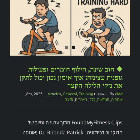
❖ חוב שינה, חילוף חומרים ופעילות
גופנית עצימה: איך אימון נכון יכול לתקן
את נזקי הלילה הקצר
elad
By
|
אוגוסט 8th, 2025
Training
,
General
,
Articles
|
,
אימונים
,
המלצות
,
כללי
,
מאמרים
,
תזונה
FoundMyFitness Clips מתוך ערוץ היוטיוב של
הדוקטור לביולוגיה : Dr. Rhonda Patrick (אוגוסט -