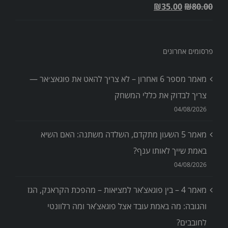
₪
35.00
₪
80.00
פרסומים אחרונים
מאמר מספר 6 ואחרון – לא צריך להאט את פוגאצ׳אר —
צריך לבדוק את כללי המשחק
04/08/2026
מאמר 5 השעון מתקדם, השלדה משתנה: האם השיא
באמת שייך לאותו ענף?
04/08/2026
מאמר 4 – בין פוגאצ’אר למציאות – מהפכת הקראנק, הגז
והגובה: מה באמת עובד אצל פוגאצ’אר ומה רלוונטי
לחובבים?