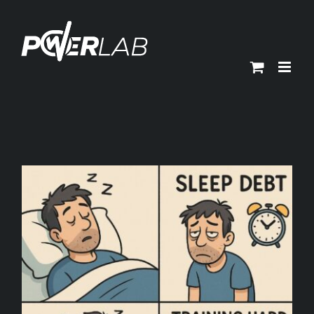
Ski
t
conten