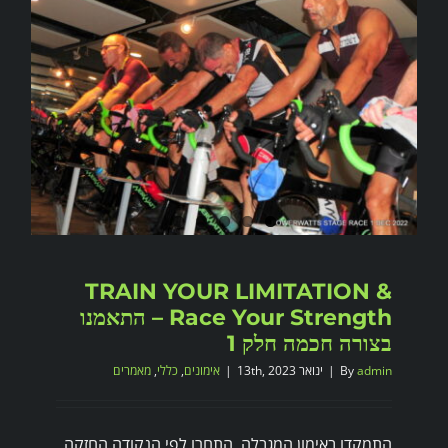
TRAIN YOUR LIMITATION &
Race Your Strength – התאמנו
בצורה חכמה חלק 1
admin
By
|
ינואר 13th, 2023
|
אימונים
,
כללי
,
מאמרים
התמקדו באימון המגבלה, התחרו לפי הנקודה החזקה