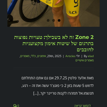
Zone 2 זה לא בשבילך: טעויות נפוצות
בתרגום של שיטות אימון מקצועניות
לחובבים
elad
By
|
יולי 29th, 2025
Articles
|
,
אימונים
,
כללי
,
מאמרים
,
מאמרים אישייים
מאת אלעד פלטין 29.7.25 אם גם אתם התחלתם
לדווש 5 שעות בזון 2 כי פוגצ'ר עשה את זה – רגע,
תנשמו.אל תמהרו לקנות טריינר יקר, [...]
להמשך קריאה
0