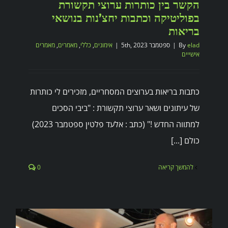
הקשר בין כותרות ערוצי תקשורת
בפוליטיקה וכתבות יחצ’נות בנושאי
בריאות
elad
By
|
ספטמבר 5th, 2023
|
אימונים
,
כללי
,
מאמרים
,
מאמרים
אישייים
כתבות בריאות בערוצים המסחריים, מזכירים לי כותרות
של עיתונים ושאר ערוצי תקשורת : "ביבי הסכים
למתווה החדש !" (כתב : אלעד פלטין ספטמבר 2023)
כולם [...]
להמשך קריאה
0