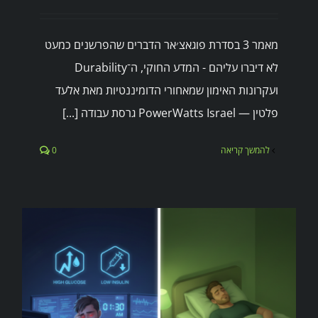
מאמר 3 בסדרת פוגאצ׳אר הדברים שהפרשנים כמעט
לא דיברו עליהם - המדע החוקי, ה־Durability
ועקרונות האימון שמאחורי הדומיננטיות מאת אלעד
פלטין — PowerWatts Israel גרסת עבודה [...]
להמשך קריאה
0