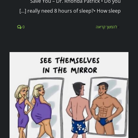
Save You – Dr. Rhonda Patrick • Do you
really need 8 hours of sleep?• How sleep [...]
להמשך קריאה
0