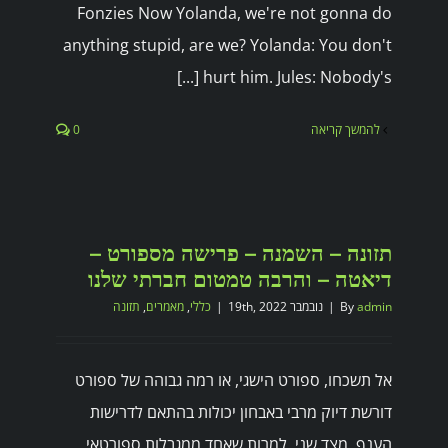
Fonzies Now Yolanda, we're not gonna do
anything stupid, are we? Yolanda: You don't
hurt him. Jules: Nobody's [...]
להמשך קריאה
0
תזונה – השמנה – פרישה מספורט –
דיאטה – והרבה טמטום חברתי שלנו
admin
By
|
נובמבר 19th, 2022
|
כללי
,
מאמרים
,
תזונה
אל תשכחו, ספורט הישגי, או רמה גבוהה של ספורט
דורשת דיוק מרבי באבחון יכולות בהתאם לדרישות
הענף. מצד שני, למרות שאחד ממגבלות ספורטאי