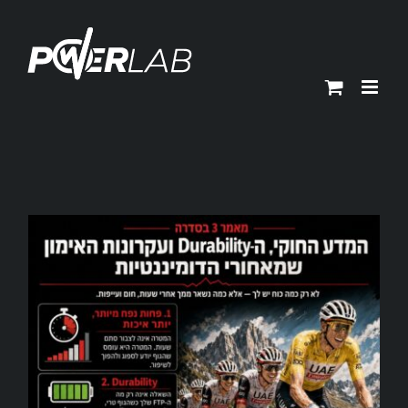
Ski
t
conten