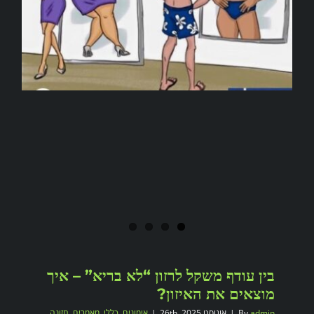
בין עודף משקל לרזון “לא בריא” – איך
מוצאים את האיזון?
admin
By
|
אוגוסט 26th, 2025
|
אימונים
,
כללי
,
מאמרים
,
תזונה