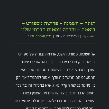
תזונה – השמנה – פרישה מספורט –
דיאטה – והרבה טמטום חברתי שלנו
admin
By
|
נובמבר 19th, 2022
|
כללי
,
מאמרים
,
תזונה
אל תשכחו, ספורט הישגי, או רמה גבוהה של ספורט
דורשת דיוק מרבי באבחון יכולות בהתאם לדרישות
הענף. מצד שני, למרות שאחד ממגבלות ספורטאי
המסטרס הם המשקל העודף, אסור להתמקד אך ורק
בו (מאמר בנושא הקלק כאן), אלא במכלול ומעבר לכך,
וחשוב הרבה יותר, כיצד שורפים את השומן בצורה
היעילה והטובה ביותר בכדי להפוך אותו לספורטאי טוב
יותר (ולא בהכרח לרזה יותר...) ולמה זאת ? כמו