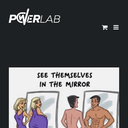
Ski
t
conten